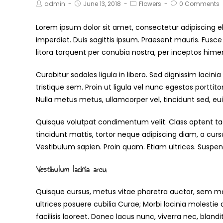
admin
June 13, 2018
Flowers
0 Comments
Lorem ipsum dolor sit amet, consectetur adipiscing el
imperdiet. Duis sagittis ipsum. Praesent mauris. Fusc
litora torquent per conubia nostra, per inceptos him
Curabitur sodales ligula in libero. Sed dignissim laci
tristique sem. Proin ut ligula vel nunc egestas porttitor
Nulla metus metus, ullamcorper vel, tincidunt sed, eui
Quisque volutpat condimentum velit. Class aptent tac
tincidunt mattis, tortor neque adipiscing diam, a cursus
Vestibulum sapien. Proin quam. Etiam ultrices. Suspen
Vestibulum lacinia arcu
Quisque cursus, metus vitae pharetra auctor, sem ma
ultrices posuere cubilia Curae; Morbi lacinia molesti
facilisis laoreet. Donec lacus nunc, viverra nec, bland