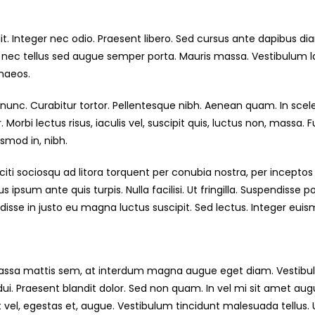
it. Integer nec odio. Praesent libero. Sed cursus ante dapibus di
e nec tellus sed augue semper porta. Mauris massa. Vestibulum la
enaeos.
nia nunc. Curabitur tortor. Pellentesque nibh. Aenean quam. In sc
. Morbi lectus risus, iaculis vel, suscipit quis, luctus non, massa. 
smod in, nibh.
iti sociosqu ad litora torquent per conubia nostra, per incepto
 ipsum ante quis turpis. Nulla facilisi. Ut fringilla. Suspendisse
disse in justo eu magna luctus suscipit. Sed lectus. Integer eu
ssa mattis sem, at interdum magna augue eget diam. Vestibulum
e dui. Praesent blandit dolor. Sed non quam. In vel mi sit amet
it vel, egestas et, augue. Vestibulum tincidunt malesuada tellus. 