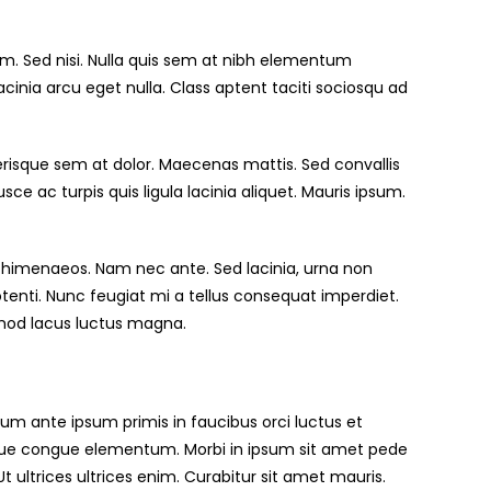
am. Sed nisi. Nulla quis sem at nibh elementum
cinia arcu eget nulla. Class aptent taciti sociosqu ad
elerisque sem at dolor. Maecenas mattis. Sed convallis
Fusce ac turpis quis ligula lacinia aliquet. Mauris ipsum.
s himenaeos. Nam nec ante. Sed lacinia, urna non
 potenti. Nunc feugiat mi a tellus consequat imperdiet.
ismod lacus luctus magna.
 ante ipsum primis in faucibus orci luctus et
 augue congue elementum. Morbi in ipsum sit amet pede
Ut ultrices ultrices enim. Curabitur sit amet mauris.